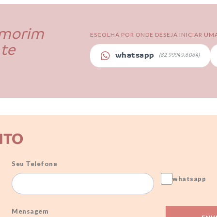
Amorim
ESCOLHA POR ONDE DESEJA INICIAR U
 te
whatsapp
(82 99949.6064)
NTO
Seu Telefone
whatsapp
Mensagem