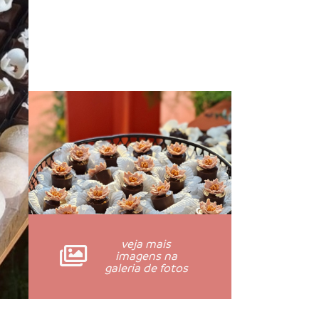
veja mais
imagens na
galeria de fotos