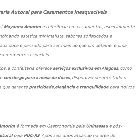
aria Autoral para Casamentos Inesquecíveis
ef
Mayanna Amorim
é referência em casamentos, especialmente
binando estética minimalista, sabores sofisticados e
Cada doce é pensado para ser mais do que um detalhe: é uma
rca momentos especiais.
os, a confeitaria oferece
serviços exclusivos em Alagoas
, como
de
concierge para a mesa de doces
, disponível durante todo o
a que garante
praticidade, elegância e tranquilidade
para noivos
Amorim
é formada em Gastronomia pela
Uninassau
e pós-
utoral
pela
PUC-RS
. Após seis anos atuando na área de