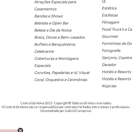
Dj
Atrações Especiais para
Estética
Casamentos
Estilistas
Bandas e Shows
Filmagem
Bebidas e Open Bar
Food Truck’s e C
Beleza e Dia da Noiva
Gourmet
Bolos, Doces e Bem-casados
Forminhas de Do
Buffets e Banqueteiros
Fotografia
Celebrante
Garçons, Copeira
Coberturas e Montagens
Gerador
Especiais
Hotéis e Resorts 
Convites, Papelarias e Id. Visual
Hotéis e Resorts 
Coral, Orquestra e Cerimônias
Núpcias
Central da Noiva 2023 - Copyright © Todos os direitos reservados.
O Central da Noiva não se responsabiliza por contratos fechados entre noivas e profissionais.
Desenvolvido por Gabriel Caropreso.