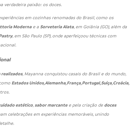
a verdadeira paixão: os doces.
 experiências em cozinhas renomadas do Brasil, como os
rattoria Moderna
e a
Sorveteria Alata
, em Goiânia (GO), além da
Pastry
, em São Paulo (SP), onde aperfeiçoou técnicas com
acional.
ional
realizados
, Mayanna conquistou casais do Brasil e do mundo,
s como
Estados Unidos, Alemanha, França, Portugal, Suíça, Croácia,
tros.
cuidado estético
,
sabor marcante
e pela criação de
doces
am celebrações em experiências memoráveis, unindo
etalhe.