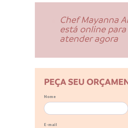
Chef Mayanna 
está online para
atender agora
PEÇA SEU ORÇAME
Nome
E-mail